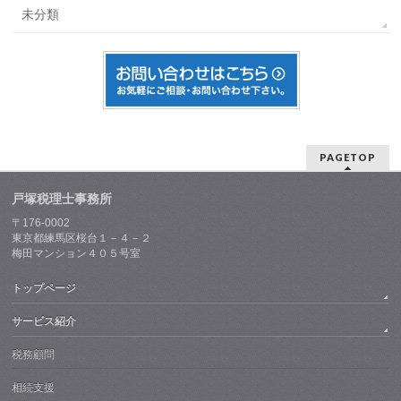
未分類
PAGETOP
戸塚税理士事務所
〒176-0002
東京都練馬区桜台１－４－２
梅田マンション４０５号室
トップページ
サービス紹介
税務顧問
相続支援