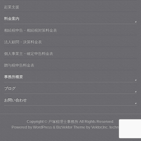
起業支援
料金案内
相続税申告・相続税対策料金表
法人顧問・決算料金表
個人事業主・確定申告料金表
贈与税申告料金表
事務所概要
ブログ
お問い合わせ
Copyright ©
戸塚税理士事務所
All Rights Reserved.
Powered by
WordPress
&
BizVektor Theme
by
Vektor,Inc.
technology.